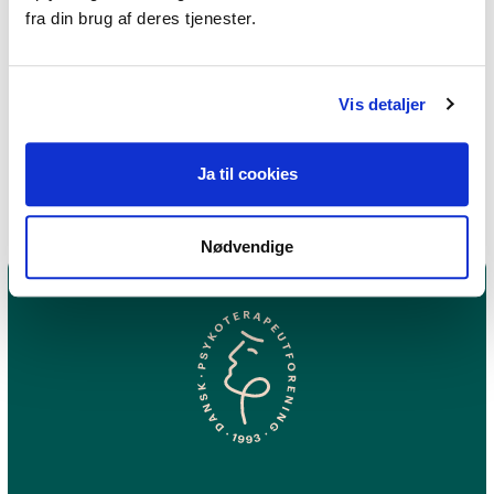
fra din brug af deres tjenester.
Kan sorg påvirke
immunforsvaret?
Vis detaljer
Kan man få stress af sorg?
Ja til cookies
Nødvendige