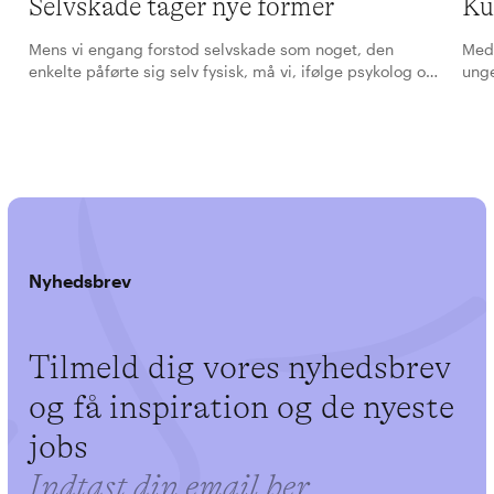
Selvskade tager nye former
Ku
Mens vi engang forstod selvskade som noget, den
Med 
enkelte påførte sig selv fysisk, må vi, ifølge psykolog og
unge
ekspert i selvskade Lotte Rubæk, i dag forstå selvskade
Selv
langt bredere. Selvskade kan også forgå online eller
dere
gennem sport, spiseforstyrrelser eller i seksuelle forhold.
prob
Nyhedsbrev
Tilmeld dig vores nyhedsbrev
og få inspiration og de nyeste
jobs