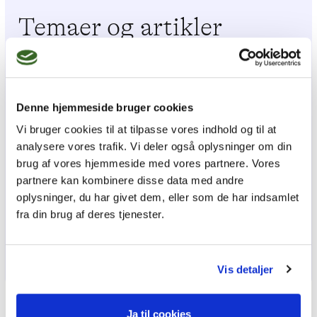
Temaer og artikler
gennem tiden
Søger du en bestemt artikel eller et bestemt emne?
Denne hjemmeside bruger cookies
Her finder du en
oversigt over artikler og emner, der
Vi bruger cookies til at tilpasse vores indhold og til at
har været bragt i
Tidsskrift for Psykoterapi
.
analysere vores trafik. Vi deler også oplysninger om din
brug af vores hjemmeside med vores partnere. Vores
Tidsskriftet udkom til og med 2013 under
partnere kan kombinere disse data med andre
navnet
Psykoterapeuten.
oplysninger, du har givet dem, eller som de har indsamlet
fra din brug af deres tjenester.
Vis detaljer
Ja til cookies