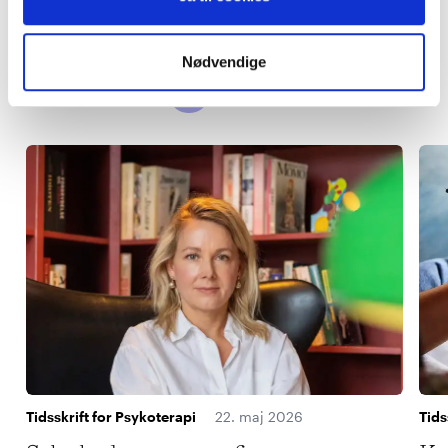
Udvalgte artikler
Nødvendige
Læs flere artikler
Tidsskrift for Psykoterapi
22. maj 2026
Tids