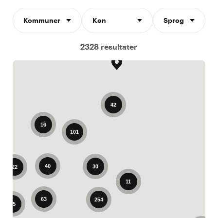
Kommuner
Køn
Sprog
2328 resultater
42
16
101
40
30
22
11
63
254
15