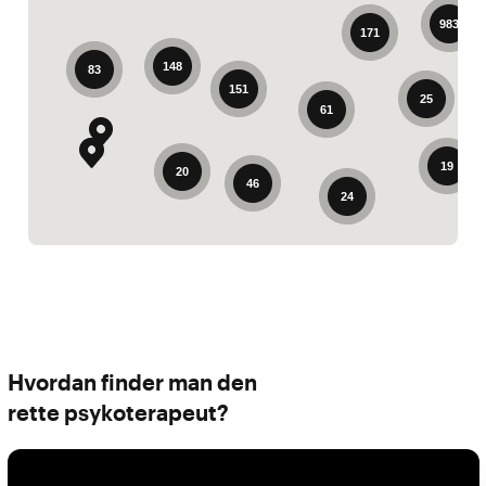
983
171
148
83
151
25
61
19
20
46
24
Hvordan finder man den
rette psykoterapeut?