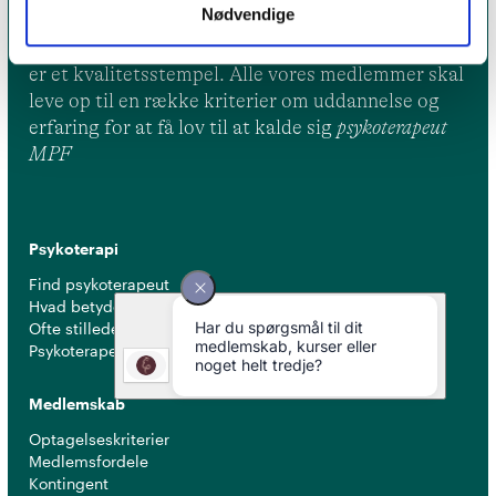
Nødvendige
Et medlemskab af Dansk Psykoterapeutforening
er et kvalitetsstempel. Alle vores medlemmer skal
leve op til en række kriterier om uddannelse og
erfaring for at få lov til at kalde sig
psykoterapeut
MPF
Psykoterapi
Find psykoterapeut
Hvad betyder titlen 'psykoterapeut MPF' ?
Ofte stillede spørgsmål
Psykoterapeuter nær dig
Medlemskab
Optagelseskriterier
Medlemsfordele
Kontingent