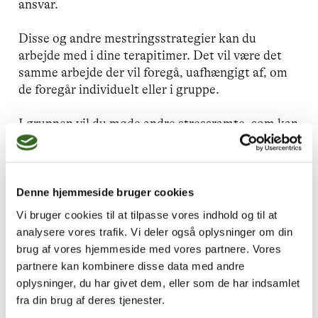
ansvar.
Disse og andre mestringsstrategier kan du
arbejde med i dine terapitimer. Det vil være det
samme arbejde der vil foregå, uafhængigt af, om
de foregår individuelt eller i gruppe.
I gruppen vil du møde andre stressramte, som kan
genkende dine symptomer, som du kan spejle dig i
og som vil tage skamfølelsen af at være
stressramt væk.
Denne hjemmeside bruger cookies
Kombinationen af samtale- og kropsterapi er
Vi bruger cookies til at tilpasse vores indhold og til at
anbefalelsesværdig, ikke kun i den akutte fase.
analysere vores trafik. Vi deler også oplysninger om din
Ved at få en større bevidsthed om din krop og din
brug af vores hjemmeside med vores partnere. Vores
vejrtrækning bliver du bedre til mærke dig selv,
partnere kan kombinere disse data med andre
øge dit nærvær og blive opmærksom på, hvad det
oplysninger, du har givet dem, eller som de har indsamlet
er, du i virkeligheden helst vil. Denne
fra din brug af deres tjenester.
opmærksomhed vil du på sigt kunne bruge som