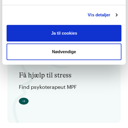
stressforebyggelse.
Vis detaljer
Behandlingslængden er individuel og vil ofte
hænge sammen med længden af den forudgående
stressperiode og symptomernes sværhedsgrad.
Ja til cookies
Nødvendige
Få hjælp til stress
Find psykoterapeut MPF