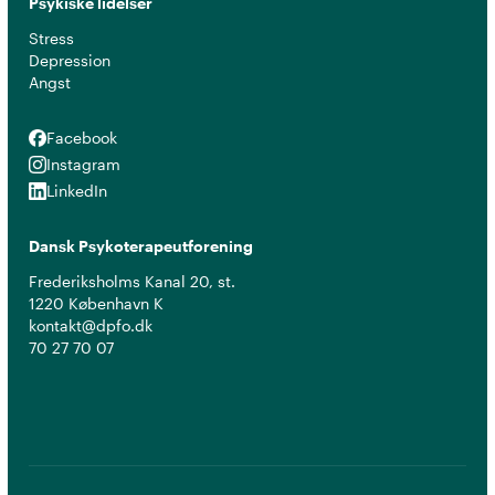
Psykiske lidelser
Stress
Depression
Angst
Facebook
Facebook
Instagram
Instagram
LinkedIn
LinkedIn
Dansk Psykoterapeutforening
Frederiksholms Kanal 20, st.
1220 København K
kontakt@dpfo.dk
70 27 70 07