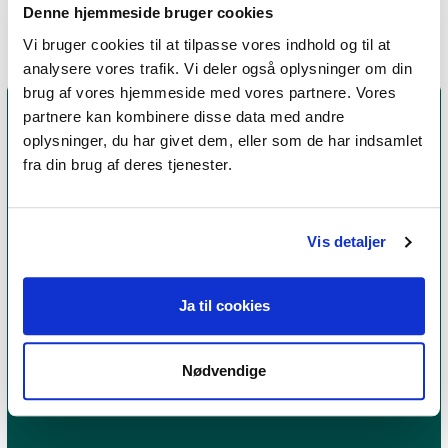
Denne hjemmeside bruger cookies
Vi bruger cookies til at tilpasse vores indhold og til at
analysere vores trafik. Vi deler også oplysninger om din
brug af vores hjemmeside med vores partnere. Vores
partnere kan kombinere disse data med andre
oplysninger, du har givet dem, eller som de har indsamlet
fra din brug af deres tjenester.
Vis detaljer
Ja til cookies
Et medlemskab af Dansk Psykoterapeutforening
er et kvalitetsstempel. Alle vores medlemmer skal
leve op til en række kriterier om uddannelse og
Nødvendige
erfaring for at få lov til at kalde sig
psykoterapeut
MPF