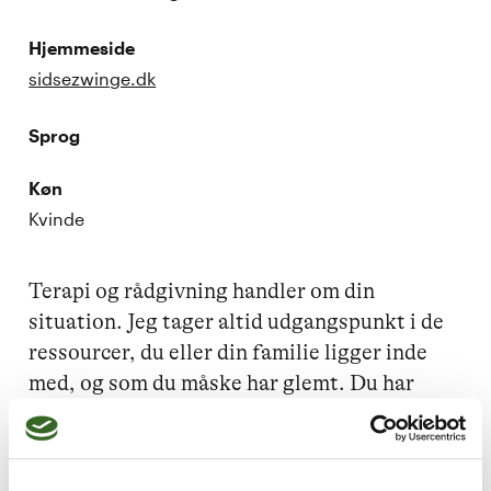
Hjemmeside
sidsezwinge.dk
Sprog
Køn
Kvinde
Terapi og rådgivning handler om din 
situation. Jeg tager altid udgangspunkt i de 
ressourcer, du eller din familie ligger inde 
med, og som du måske har glemt. Du har 
altid mulighed for at skabe forandring, du 
har ressourcerne – ofte kræver det blot et 
lille skub i den rigtige retning.