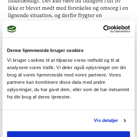
fuldstændigt. Det kan være du tidligere i dit liv
ikke er blevet mødt med forståelse og omsorg i en
lignende situation, og derfor frygter en
gentagelse.
Hvad kan man stille op med lavt selvværd
og dårlig selvtillid?
Denne hjemmeside bruger cookies
Vi bruger cookies til at tilpasse vores indhold og til at
Når selvværdet og selvtilliden er lavt, kan man
analysere vores trafik. Vi deler også oplysninger om din
opleve, at man er præget af dårligt humør, fordi
brug af vores hjemmeside med vores partnere. Vores
man sidder fast i sine negative tanker om sig selv.
partnere kan kombinere disse data med andre
Det kan være svært at leve sig ind i andre
oplysninger, du har givet dem, eller som de har indsamlet
menneskers problemer og vise empati, fordi ens
fra din brug af deres tjenester.
fokus er meget på ens egne problemer. Det kan
være svært at tolke andre korrekt, og man vil
måske opleve, at man tager skylden på sig, for
andres dårligdom, også når det er ubegrundet.
Vis detaljer
Samtidig kan det være svært for andre at trylle en
glad, da ros ofte bare vil prelle af. Man vil måske