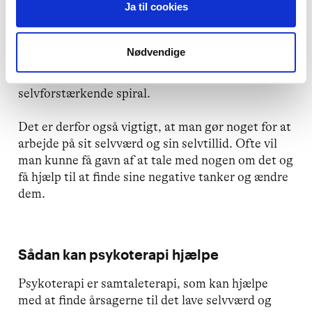
Ja til cookies
føle sig ensom og have lyst til at finde kontakten
til andre mennesker, men man vil ofte undgå at
gøre noget for det, fordi man har en tanke om, at
Nødvendige
det alligevel vil mislykkes. På denne måde
kommer man nemt ind i en ond og
selvforstærkende spiral.
Det er derfor også vigtigt, at man gør noget for at
arbejde på sit selvværd og sin selvtillid. Ofte vil
man kunne få gavn af at tale med nogen om det og
få hjælp til at finde sine negative tanker og ændre
dem.
Sådan kan psykoterapi hjælpe
Psykoterapi er samtaleterapi, som kan hjælpe
med at finde årsagerne til det lave selvværd og