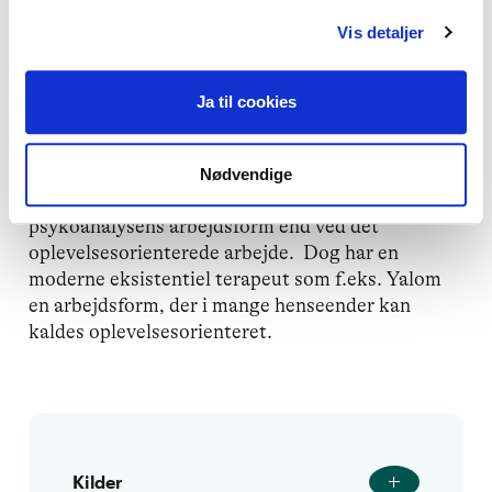
filosofi.
Vis detaljer
Om end de anvendte fortolkningsmatricer er
anderledes end psykoanalysens, arbejder den
Ja til cookies
klassiske eksistentielle terapi, knyttet til navne
som Binzwanger og Boss i Europa og til May og
Bugenthal i USA, imidlertid konkret med
Nødvendige
fortolkninger på måder, som er nærmere ved
psykoanalysens arbejdsform end ved det
oplevelsesorienterede arbejde. Dog har en
moderne eksistentiel terapeut som f.eks. Yalom
en arbejdsform, der i mange henseender kan
kaldes oplevelsesorienteret.
Kilder