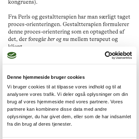
kongruens).
Fra Perls og gestaltterapien har man særligt taget
proces-orienteringen. Gestaltterapien formulerer
denne proces-orientering som en optagethed af
det, der foregår
her og nu
mellem terapeut og
klient.
Den betoner, at denne proces er én, som foregår
mellem to konkrete personer, og at der er tale om
et jeg-du forhold, således som Martin Buber har
Denne hjemmeside bruger cookies
formuleret det.
Vi bruger cookies til at tilpasse vores indhold og til at
analysere vores trafik. Vi deler også oplysninger om din
Der har siden 1950’ernes formulering af den
brug af vores hjemmeside med vores partnere. Vores
humanistiske psykologi været en tradition for at
partnere kan kombinere disse data med andre
knytte eksistentiel psykoterapi sammen med de
oplysninger, du har givet dem, eller som de har indsamlet
oplevelsesorienterede traditioner – måske først
fra din brug af deres tjenester.
og fremmest fordi man havde et fælles ideologisk
bagland i form af fænomenologisk og eksistentiel