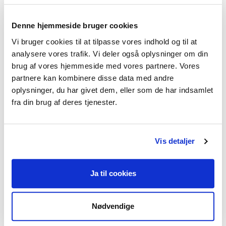
til bevidste og reflekterede valg. Altså at 
reagere mere reflekteret når det bliver 
Denne hjemmeside bruger cookies
svært, så det bliver parterne der styrer 
Vi bruger cookies til at tilpasse vores indhold og til at
konflikten, og ikke konflikten der styrer 
analysere vores trafik. Vi deler også oplysninger om din
dem.

brug af vores hjemmeside med vores partnere. Vores
partnere kan kombinere disse data med andre
oplysninger, du har givet dem, eller som de har indsamlet
Læs meget mere om parterapi København 
fra din brug af deres tjenester.
her: https://thepraxis.dk/parterapi-
koebenhavn/

Vis detaljer
Individuel psykoterapi:

Ja til cookies
I terapien møder jeg dig lige dér hvor du er. 
Empatisk, respektfuldt og ærligt. Jeg 
støtter dig i din proces og giver dig feedback.

Nødvendige