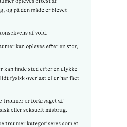
raumer opleves oftest af
ig, og på den måde er blevet
konsekvens af vold.
aumer kan opleves efter en stor,
er kan finde sted efter en ulykke
idt fysisk overlast eller har fået
e traumer er forårsaget af
isk eller seksuelt misbrug.
pe traumer kategoriseres som et