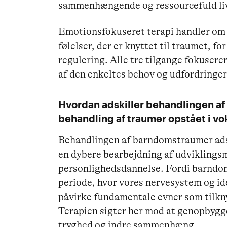
sammenhængende og ressourcefuld liv
Emotionsfokuseret terapi handler om 
følelser, der er knyttet til traumet, f
regulering. Alle tre tilgange fokusere
af den enkeltes behov og udfordringer
Hvordan adskiller behandlingen af
behandling af traumer opstået i vo
Behandlingen af barndomstraumer adsk
en dybere bearbejdning af udviklings
personlighedsdannelse. Fordi barndom
periode, hvor vores nervesystem og id
påvirke fundamentale evner som tilkny
Terapien sigter her mod at genopbygg
tryghed og indre sammenhæng.