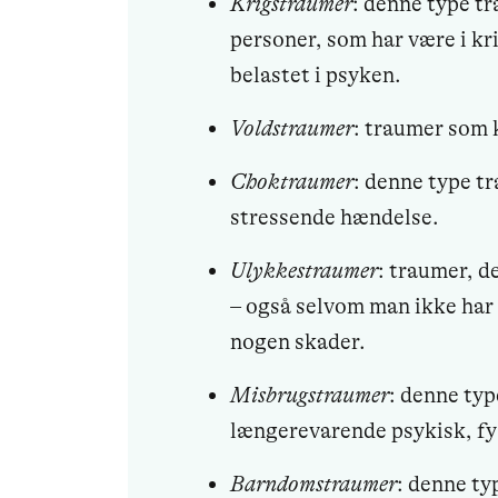
Krigstraumer
: denne type t
personer, som har være i kr
belastet i psyken.
Voldstraumer
: traumer som 
Choktraumer
: denne type tr
stressende hændelse.
Ulykkestraumer
: traumer, d
– også selvom man ikke har l
nogen skader.
Misbrugstraumer
: denne typ
længerevarende psykisk, fys
Barndomstraumer
: denne ty