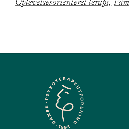
Oplevelsesorienteret terapi,
Fami