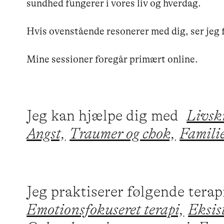
sundhed fungerer i vores liv og hverdag.

Hvis ovenstående resonerer med dig, ser jeg fr
Jeg kan hjælpe dig med
Livskr
Angst,
Traumer og chok,
Famili
Jeg praktiserer følgende tera
Emotionsfokuseret terapi,
Eksist