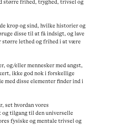
d større frihed, tryghed, trivsel og 
e krop og sind, hvilke historier og 
e disse til at få indsigt, og lave 
større lethed og frihed i at være 
ser, og/eller mennesker med angst, 
kert, ikke god nok i forskellige 
 med disse elementer finder ind i 
r, set hvordan vores 
g tilgang til den universelle 
ores fysiske og mentale trivsel og 