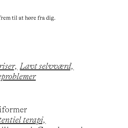
em til at høre fra dig.

iser,
Lavt selvværd,
eproblemer
piformer
entiel terapi,