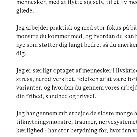
mennesker, med at flytte sig selv, til et liv me
glæde.

Jeg arbejder praktisk og med stor fokus på båd
mønstre du kommer med, og hvordan du kan brug
nye som støtter dig langt bedre, så du mærker 
dig.

Jeg er særligt optaget af mennesker i livskri
stress, nerodiversitet, følelsen af at være for
varianter, og hvordan du gennem vores arbejde
din frihed, sandhed og trivsel. 

Jeg har gennem mit arbejde de sidste mange å
tilknytningsmønstre, traumer, nervesystemet o
kærlighed - har stor betydning for, hvordan v