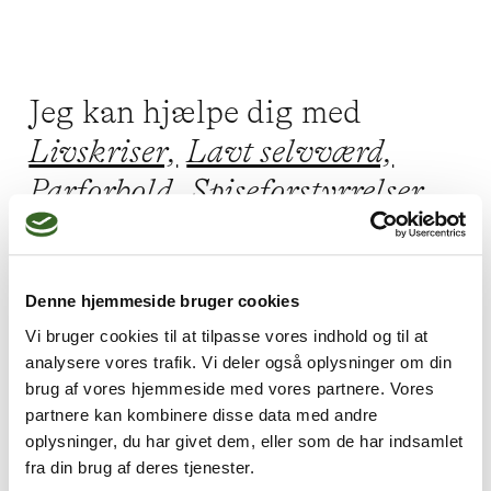
Jeg kan hjælpe dig med
Livskriser,
Lavt selvværd,
Parforhold,
Spiseforstyrrelser,
Skam og skyld
Denne hjemmeside bruger cookies
Vi bruger cookies til at tilpasse vores indhold og til at
Jeg praktiserer følgende
analysere vores trafik. Vi deler også oplysninger om din
terapiformer
brug af vores hjemmeside med vores partnere. Vores
partnere kan kombinere disse data med andre
Integral terapi,
oplysninger, du har givet dem, eller som de har indsamlet
NLP psykoterapi,
Parterapi,
fra din brug af deres tjenester.