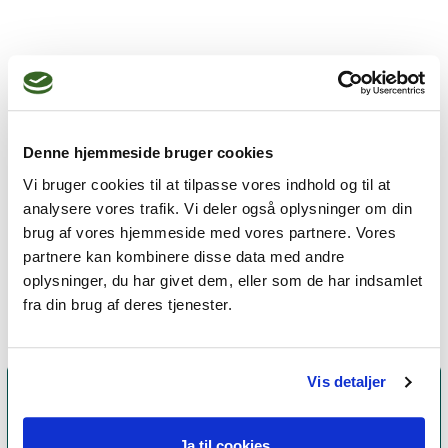
Jeg praktiserer følgende
terapiformer
Gestaltterapi,
Denne hjemmeside bruger cookies
Neuroaffektiv terapi,
Vi bruger cookies til at tilpasse vores indhold og til at
analysere vores trafik. Vi deler også oplysninger om din
Oplevelsesorienteret terapi,
brug af vores hjemmeside med vores partnere. Vores
Eksistentiel terapi,
Parterapi
partnere kan kombinere disse data med andre
oplysninger, du har givet dem, eller som de har indsamlet
fra din brug af deres tjenester.
Vis detaljer
Ja til cookies