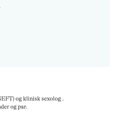
g
EFT) og klinisk sexolog . 

der og par. 
