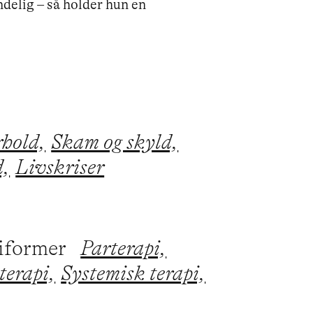
ndelig – så holder hun en 
rhold,
Skam og skyld,
d,
Livskriser
piformer
Parterapi,
terapi,
Systemisk terapi,