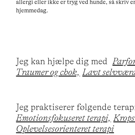
allergi eller ikke er tryg ved hunde, så skriv e
hjemmedag. 

Jeg kan hjælpe dig med
Parfo
Traumer og chok,
Lavt selvvær
Jeg praktiserer følgende tera
Emotionsfokuseret terapi,
Krops
Oplevelsesorienteret terapi