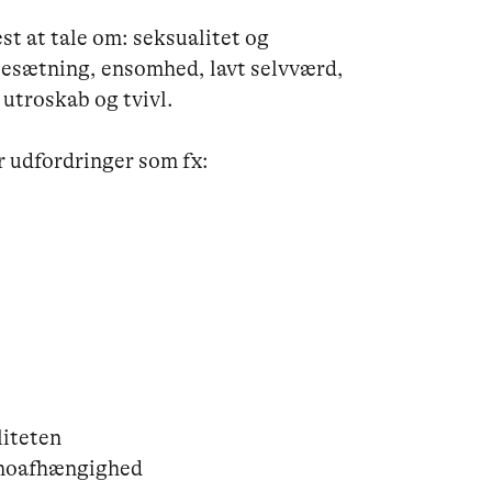
st at tale om: seksualitet og 
sesætning, ensomhed, lavt selvværd, 
 utroskab og tvivl. 

 udfordringer som fx:

iteten

rnoafhængighed
