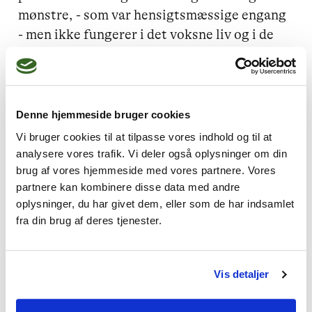
mønstre, - som var hensigtsmæssige engang 
- men ikke fungerer i det voksne liv og i de 
voksne relationer.

Som tidligere skoleleder, har jeg også stor 
erfaring med at støtte børn og unge, samt 
Denne hjemmeside bruger cookies
familier.

Vi bruger cookies til at tilpasse vores indhold og til at
analysere vores trafik. Vi deler også oplysninger om din
Mit mål er at støtte i svære livssituationer, 
brug af vores hjemmeside med vores partnere. Vores
partnere kan kombinere disse data med andre
men også at bringe forståelse og klarhed i et 
oplysninger, du har givet dem, eller som de har indsamlet
ikke dømmende rum.

fra din brug af deres tjenester.
Vis detaljer
1.1.sessioner

Parsamtaler
