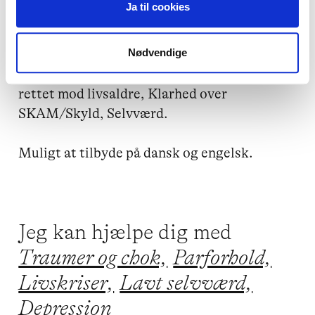
Ja til cookies
Jeg tilbyder foredrag indenfor relaterede 
emner, gerne med et strejf af humor.

Nødvendige
Sorg og krise, parrelaterede emner, foredrag 
rettet mod livsaldre, Klarhed over 
SKAM/Skyld, Selvværd. 

Muligt at tilbyde på dansk og engelsk.
Jeg kan hjælpe dig med
Traumer og chok,
Parforhold,
Livskriser,
Lavt selvværd,
Depression