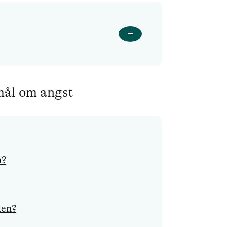
smål om angst
n?
den?