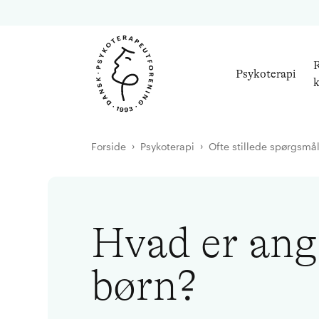
R
Psykoterapi
k
Forside
Psykoterapi
Ofte stillede spørgsmå
Hvad er ang
børn?