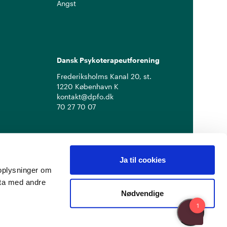
Angst
Dansk Psykoterapeutforening
Frederiksholms Kanal 20, st.
1220 København K
kontakt@dpfo.dk
70 27 70 07
Ja til cookies
å oplysninger om
ata med andre
Nødvendige
Privatlivspolitik
Cookiepolitik