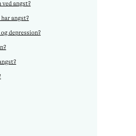
 ved angst?
 har angst?
t og depression?
on?
angst?
?