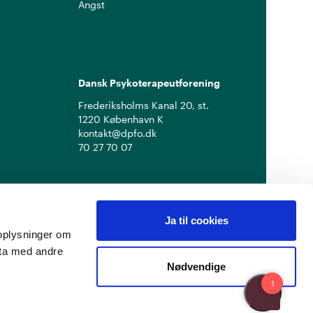
Angst
Dansk Psykoterapeutforening
Frederiksholms Kanal 20, st.
1220 København K
kontakt@dpfo.dk
70 27 70 07
Ja til cookies
å oplysninger om
ata med andre
Nødvendige
Privatlivspolitik
Cookiepolitik