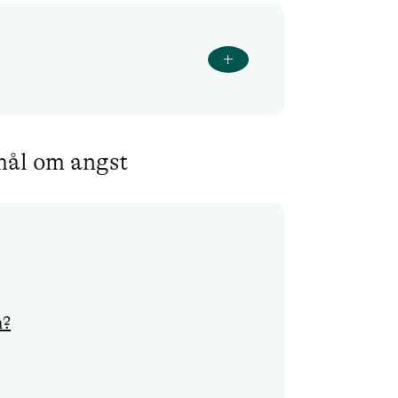
smål om angst
n?