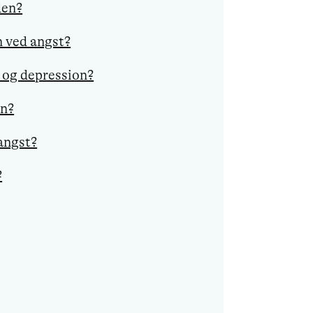
den?
 ved angst?
t og depression?
on?
angst?
?