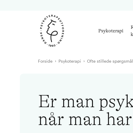
R
Psykoterapi
k
Forside
Psykoterapi
Ofte stillede spørgsmå
Er man psyk
når man har