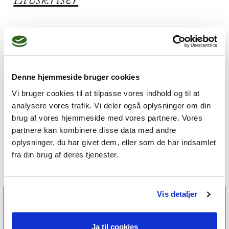
Jeg praktiserer følgende
terapiformer
Denne hjemmeside bruger cookies
Kropsterapi,
Familieterapi,
Vi bruger cookies til at tilpasse vores indhold og til at
analysere vores trafik. Vi deler også oplysninger om din
Gestaltterapi,
brug af vores hjemmeside med vores partnere. Vores
Eksistentiel terapi,
Parterapi
partnere kan kombinere disse data med andre
oplysninger, du har givet dem, eller som de har indsamlet
fra din brug af deres tjenester.
Vis detaljer
Ja til cookies