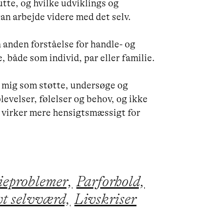
tte, og hvilke udviklings og 
n arbejde videre med det selv.

 anden forståelse for handle- og 
både som individ, par eller familie.

d mig som støtte, undersøge og 
velser, følelser og behov, og ikke 
m virker mere hensigtsmæssigt for 
ieproblemer,
Parforhold,
t selvværd,
Livskriser