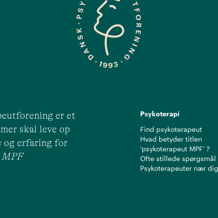
Psykoterapi
eutforening er et
mer skal leve op
Find psykoterapeut
Hvad betyder titlen
 og erfaring for
'psykoterapeut MPF' ?
ut MPF
Ofte stillede spørgsmål
Psykoterapeuter nær di