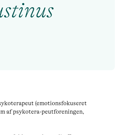
stinus
sykoterapeut (emotionsfokuseret 
em af psykotera-peutforeningen, 