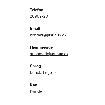
Telefon
20969720
Email
kontakt@justinus.dk
Hjemmeside
annemariejustinus.dk
Sprog
Dansk, Engelsk
Køn
Kvinde