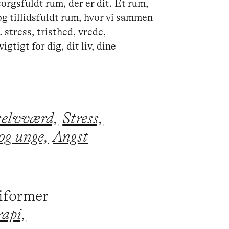
orgsfuldt rum, der er dit. Et rum, 
og tillidsfuldt rum, hvor vi sammen 
stress, tristhed, vrede, 
tigt for dig, dit liv, dine 
selvværd,
Stress,
og unge,
Angst
piformer
rapi,