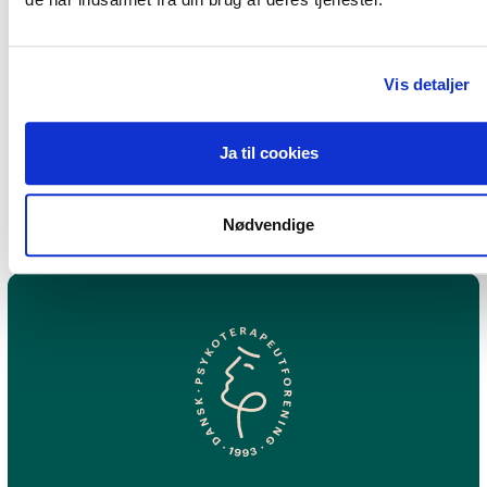
Inger Nordeide
Vis detaljer
Martofte
Ja til cookies
Nødvendige