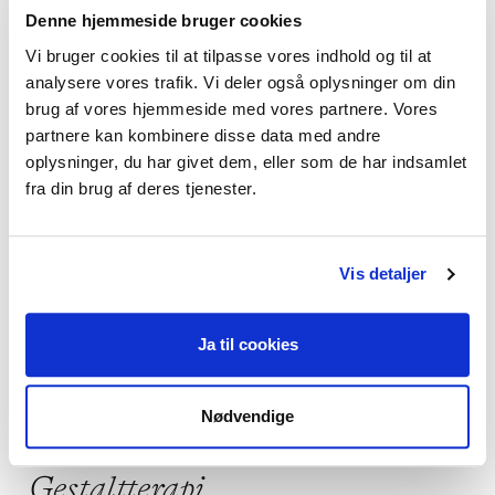
Denne hjemmeside bruger cookies
Vi bruger cookies til at tilpasse vores indhold og til at
Jeg kan hjælpe dig med
analysere vores trafik. Vi deler også oplysninger om din
brug af vores hjemmeside med vores partnere. Vores
Angst,
Depression,
Livskriser,
partnere kan kombinere disse data med andre
Parforhold,
Lavt selvværd
oplysninger, du har givet dem, eller som de har indsamlet
fra din brug af deres tjenester.
Vis detaljer
Jeg praktiserer følgende
terapiformer
Ja til cookies
Emotionsfokuseret terapi,
Integrativ psykoterapi,
Nødvendige
Eksistentiel terapi,
Parterapi,
Gestaltterapi