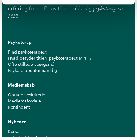
leve op til en række kriterier om uddannelse og
erfaring for at få lov til at kalde sig
psykoterapeut
MPF
Psykoterapi
Find psykoterapeut
Hvad betyder titlen 'psykoterapeut MPF' ?
Ofte stillede spørgsmål
Psykoterapeuter nær dig
Medlemskab
Optagelseskriterier
Medlemsfordele
Kontingent
Nyheder
Kurser