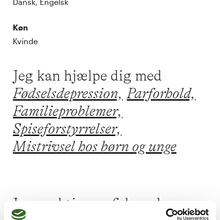
Dansk, Engelsk
Køn
Kvinde
Jeg kan hjælpe dig med
Fødselsdepression,
Parforhold,
Familieproblemer,
Spiseforstyrrelser,
Mistrivsel hos børn og unge
Jeg praktiserer følgende