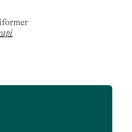
piformer
rapi