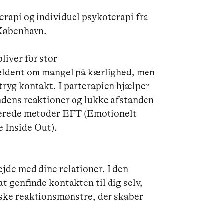
erapi og individuel psykoterapi fra 
København.

iver for stor

sjældent om mangel på kærlighed, men 
yg kontakt. I parterapien hjælper 
andens reaktioner og lukke afstanden 
aserede metoder EFT (Emotionelt 
 Inside Out).

jde med dine relationer. I den 
t genfinde kontakten til dig selv, 
ske reaktionsmønstre, der skaber 