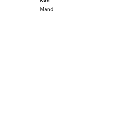
Køn
Mand