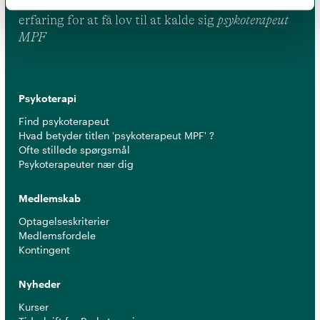
leve op til en række kriterier om uddannelse og
erfaring for at få lov til at kalde sig
psykoterapeut
MPF
Psykoterapi
Find psykoterapeut
Hvad betyder titlen 'psykoterapeut MPF' ?
Ofte stillede spørgsmål
Psykoterapeuter nær dig
Medlemskab
Optagelseskriterier
Medlemsfordele
Kontingent
Nyheder
Kurser