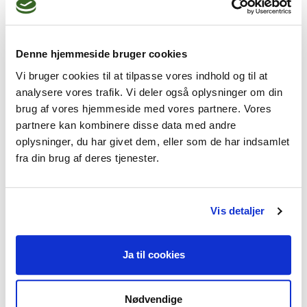
terapeutiske efterfødselssamtaler efter 
Denne hjemmeside bruger cookies
Vi bruger cookies til at tilpasse vores indhold og til at
analysere vores trafik. Vi deler også oplysninger om din
Jeg kan hjælpe dig med
brug af vores hjemmeside med vores partnere. Vores
partnere kan kombinere disse data med andre
Angst,
Depression,
Stress,
oplysninger, du har givet dem, eller som de har indsamlet
Traumer og chok,
fra din brug af deres tjenester.
Fødselsdepression
Vis detaljer
Ja til cookies
Jeg praktiserer følgende
terapiformer
Nødvendige