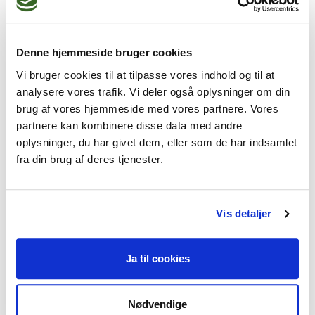
har jeg valgt at tage alvorligt, hvorfor mine 
kompetencer er sammensat, således at jeg 
Denne hjemmeside bruger cookies
Vi bruger cookies til at tilpasse vores indhold og til at
analysere vores trafik. Vi deler også oplysninger om din
brug af vores hjemmeside med vores partnere. Vores
Jeg kan hjælpe dig med
partnere kan kombinere disse data med andre
oplysninger, du har givet dem, eller som de har indsamlet
Stress,
Parforhold,
Angst,
fra din brug af deres tjenester.
Depression,
Livskriser
Vis detaljer
Jeg praktiserer følgende
Ja til cookies
terapiformer
Nødvendige
NLP psykoterapi,
Parterapi,