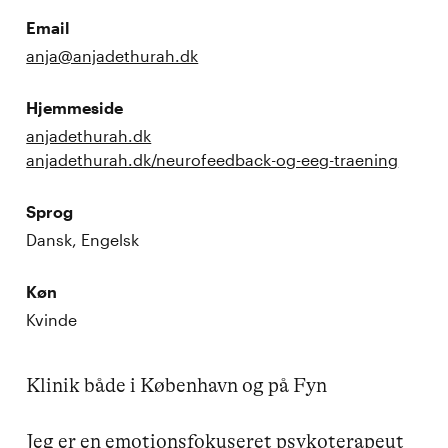
Email
anja@anjadethurah.dk
Hjemmeside
anjadethurah.dk
anjadethurah.dk/neurofeedback-og-eeg-traening
Sprog
Dansk, Engelsk
Køn
Kvinde
Klinik både i København og på Fyn

Jeg er en emotionsfokuseret psykoterapeut 