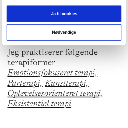
Lavt selvværd,
Parforhold,
Ja til cookies
Stress,
Traumer og chok,
Sorg
Nødvendige
Jeg praktiserer følgende
terapiformer
Emotionsfokuseret terapi,
Parterapi,
Kunstterapi,
Oplevelsesorienteret terapi,
Eksistentiel terapi