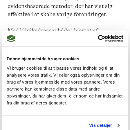
evidensbaserede metoder, der har vist sig 
effektive i at skabe varige forandringer.

Med klinikadresser både i hjertet af 
København og på Fyn er jeg fleksibel og 
tilgængelig for klienter fra forskellige dele 
af landet. Jeg ser frem til at støtte dig på din 
Denne hjemmeside bruger cookies
rejse mod en dybere forståelse af dig selv og 
Vi bruger cookies til at tilpasse vores indhold og til at
dine relationer, og sammen skabe en vej mod 
analysere vores trafik. Vi deler også oplysninger om din
større følelsesmæssig frihed og tilfredshed i 
brug af vores hjemmeside med vores partnere. Vores
dit liv.

partnere kan kombinere disse data med andre
oplysninger, du har givet dem, eller som de har indsamlet
fra din brug af deres tjenester.
Vis detaljer
Jeg kan hjælpe dig med