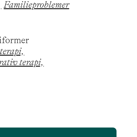
,
Familieproblemer
piformer
terapi,
ativ terapi,