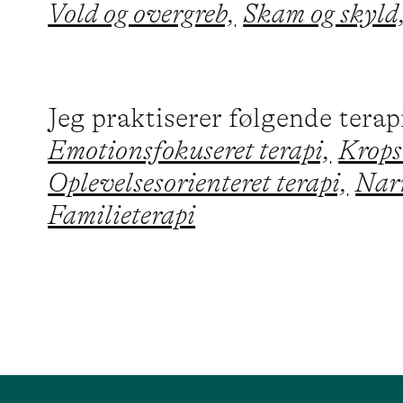
Vold og overgreb,
Skam og skyld
Jeg praktiserer følgende tera
Emotionsfokuseret terapi,
Krops
Oplevelsesorienteret terapi,
Narr
Familieterapi