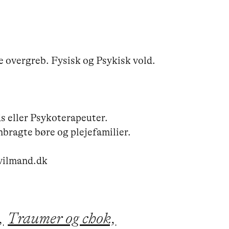
overgreb. Fysisk og Psykisk vold. 
s eller Psykoterapeuter.

bragte børe og plejefamilier.

evilmand.dk
,
Traumer og chok,