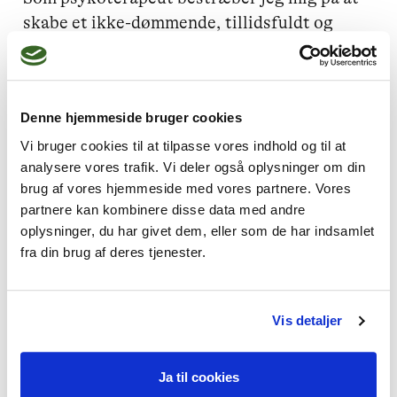
skabe et ikke-dømmende, tillidsfuldt og 
nænsomt rum, hvor du som klient kan føle 
dig tryg uanset hvad du bringer op i terapien.
Denne hjemmeside bruger cookies
Vi bruger cookies til at tilpasse vores indhold og til at
Jeg kan hjælpe dig med
analysere vores trafik. Vi deler også oplysninger om din
brug af vores hjemmeside med vores partnere. Vores
Livskriser,
Ensomhed,
partnere kan kombinere disse data med andre
Traumer og chok,
oplysninger, du har givet dem, eller som de har indsamlet
fra din brug af deres tjenester.
Fødselsdepression,
Skam og skyld
Vis detaljer
Ja til cookies