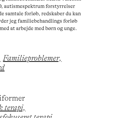
D, autismespektrum forstyrrelser 
nde samtale forløb, redskaber du kan 
yder jeg familiebehandlings forløb 
 med at arbejde med børn og unge. 
,
Familieproblemer,
rd
piformer
 terapi,
fokuseret terapi,