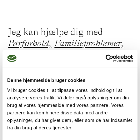
Jeg kan hjælpe dig med
Parforhold,
Familieproblemer,
Livskriser,
Angst,
Depression
Denne hjemmeside bruger cookies
Jeg praktiserer følgende
Vi bruger cookies til at tilpasse vores indhold og til at
analysere vores trafik. Vi deler også oplysninger om din
terapiformer
brug af vores hjemmeside med vores partnere. Vores
Emotionsfokuseret terapi,
partnere kan kombinere disse data med andre
oplysninger, du har givet dem, eller som de har indsamlet
Parterapi,
fra din brug af deres tjenester.
Oplevelsesorienteret terapi,