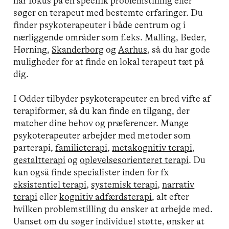
har fokus på en specifik problemstilling eller
søger en terapeut med bestemte erfaringer. Du
finder psykoterapeuter i både centrum og i
nærliggende områder som f.eks. Malling, Beder,
Hørning,
Skanderborg
og
Aarhus
, så du har gode
muligheder for at finde en lokal terapeut tæt på
dig.
I Odder tilbyder psykoterapeuter en bred vifte af
terapiformer, så du kan finde en tilgang, der
matcher dine behov og præferencer. Mange
psykoterapeuter arbejder med metoder som
parterapi,
familieterapi
,
metakognitiv terapi
,
gestaltterapi
og
oplevelsesorienteret terapi
. Du
kan også finde specialister inden for fx
eksistentiel terapi
,
systemisk terapi
,
narrativ
terapi
eller
kognitiv adfærdsterapi
, alt efter
hvilken problemstilling du ønsker at arbejde med.
Uanset om du søger individuel støtte, ønsker at