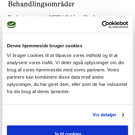
Behandlingsområder
Psykoterapeuter MPF i Odder tilbyder
behandling inden for blandt andet:
Angst
og
stress
:
Få redskaber til at
Denne hjemmeside bruger cookies
reducere bekymringer og stress.
Vi bruger cookies til at tilpasse vores indhold og til at
Depression
:
Bearbejd negative
analysere vores trafik. Vi deler også oplysninger om din
tankemønstre og find en vej ud af
brug af vores hjemmeside med vores partnere. Vores
depressionen.
partnere kan kombinere disse data med andre
oplysninger, du har givet dem, eller som de har indsamlet
Lavt selvværd
:
Opbyg en stærkere følelse
fra din brug af deres tjenester.
af selvværd og selvtillid.
Parterapi
:
Hjælp til parforholdet gennem
Vis detaljer
bedre kommunikation og forståelse.
Livskriser
og
sorg
:
Støtte til at bearbejde
Ja til cookies