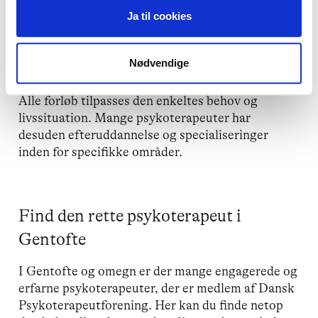
Livskriser
og
sorg
:
Støtte til at bearbejde
Ja til cookies
svære livssituationer og tab.
Traumer
og
PTSD
:
Specialiseret terapi til
Nødvendige
bearbejdning af traumatiske oplevelser.
Alle forløb tilpasses den enkeltes behov og
livssituation. Mange psykoterapeuter har
desuden efteruddannelse og specialiseringer
inden for specifikke områder.
Find den rette psykoterapeut i
Gentofte
I Gentofte og omegn er der mange engagerede og
erfarne psykoterapeuter, der er medlem af Dansk
Psykoterapeutforening. Her kan du finde netop