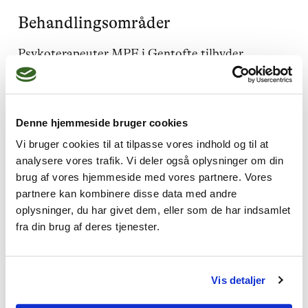
Behandlingsområder
Psykoterapeuter MPF i Gentofte tilbyder
behandling inden for blandt andet:
Angst
og
stress
:
Få redskaber til at
reducere bekymringer og stress.
Denne hjemmeside bruger cookies
Vi bruger cookies til at tilpasse vores indhold og til at
Depression
:
Bearbejd negative
analysere vores trafik. Vi deler også oplysninger om din
tankemønstre og find en vej ud af
brug af vores hjemmeside med vores partnere. Vores
depressionen.
partnere kan kombinere disse data med andre
oplysninger, du har givet dem, eller som de har indsamlet
Lavt selvværd
:
Opbyg en stærkere følelse
fra din brug af deres tjenester.
af selvværd og selvtillid.
Parterapi
:
Hjælp til parforholdet gennem
bedre kommunikation og forståelse.
Vis detaljer