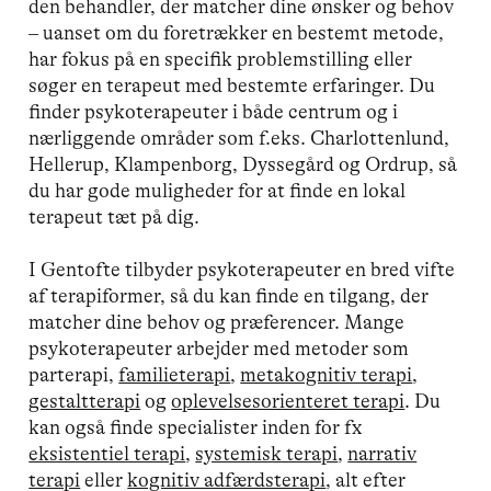
den behandler, der matcher dine ønsker og behov
– uanset om du foretrækker en bestemt metode,
har fokus på en specifik problemstilling eller
søger en terapeut med bestemte erfaringer. Du
finder psykoterapeuter i både centrum og i
nærliggende områder som f.eks. Charlottenlund,
Hellerup, Klampenborg, Dyssegård og Ordrup, så
du har gode muligheder for at finde en lokal
terapeut tæt på dig.
I Gentofte tilbyder psykoterapeuter en bred vifte
af terapiformer, så du kan finde en tilgang, der
matcher dine behov og præferencer. Mange
psykoterapeuter arbejder med metoder som
parterapi,
familieterapi
,
metakognitiv terapi
,
gestaltterapi
og
oplevelsesorienteret terapi
. Du
kan også finde specialister inden for fx
eksistentiel terapi
,
systemisk terapi
,
narrativ
terapi
eller
kognitiv adfærdsterapi
, alt efter