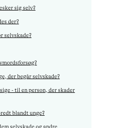
sker sig selv?
des der?
or selvskade?
lvmordsforsøg?
nge, der begår selvskade?
sige - til en person, der skader
bredt blandt unge?
em selvskade og andre