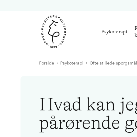
R
Psykoterapi
k
Forside
Psykoterapi
Ofte stillede spørgsmå
Hvad kan je
pårørende g