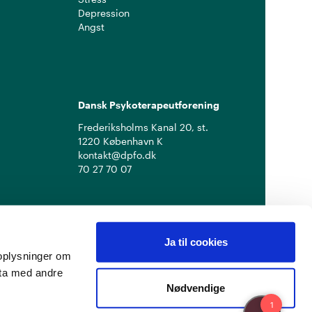
Depression
Angst
Dansk Psykoterapeutforening
Frederiksholms Kanal 20, st.
1220 København K
kontakt@dpfo.dk
70 27 70 07
Ja til cookies
å oplysninger om
ata med andre
Nødvendige
Privatlivspolitik
Cookiepolitik