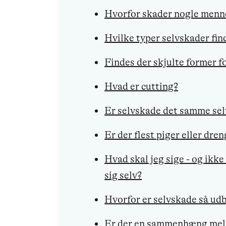
Hvorfor skader nogle menne
Hvilke typer selvskader fin
Findes der skjulte former f
Hvad er cutting?
Er selvskade det samme se
Er der flest piger eller dre
Hvad skal jeg sige - og ikke 
sig selv?
Hvorfor er selvskade så ud
Er der en sammenhæng mell