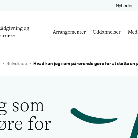
Nyheder
ådgivning og
Arrangementer
Uddannelser
Med
arriere
l
Selvskade
Hvad kan jeg som pårørende gøre for at støtte en p
g som
øre for