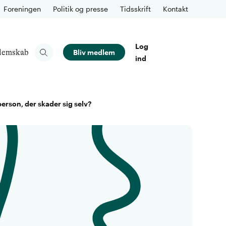
Foreningen
Politik og presse
Tidsskrift
Kontakt
Log
lemskab
Bliv medlem
ind
erson, der skader sig selv?