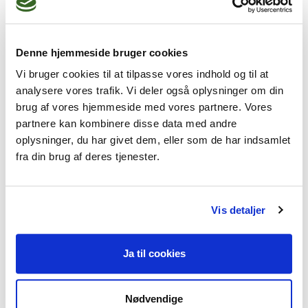
Hvordan påvirker mistrivsel
barnets sociale relationer?
Denne hjemmeside bruger cookies
Er mistrivsel stigende blandt
Vi bruger cookies til at tilpasse vores indhold og til at
analysere vores trafik. Vi deler også oplysninger om din
børn og unge?
brug af vores hjemmeside med vores partnere. Vores
partnere kan kombinere disse data med andre
Hvilke faktorer uden for
oplysninger, du har givet dem, eller som de har indsamlet
hjemmet kan bidrage til
fra din brug af deres tjenester.
mistrivsel?
Vis detaljer
Ja til cookies
Nødvendige
Få hjælp til mistrivsel