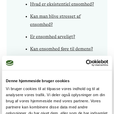
Hvad er eksistentiel ensomhed?
Kan man blive stresset af
ensomhed?
Er ensomhed arveligt?
Kan ensomhed føre til demens?
Er ensomhed en psykisk
sygdom?
Denne hjemmeside bruger cookies
Er ensomhed farligt?
Vi bruger cookies til at tilpasse vores indhold og til at
Kan man være ensom, selvom
analysere vores trafik. Vi deler også oplysninger om din
brug af vores hjemmeside med vores partnere. Vores
man har venner?
partnere kan kombinere disse data med andre
oplysninger, du har givet dem, eller som de har indsamlet