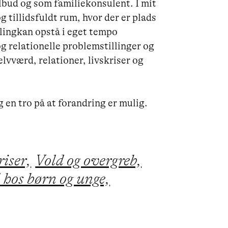
ilbud og som familiekonsulent. I mit 
g tillidsfuldt rum, hvor der er plads 
klingkan opstå i eget tempo

g relationelle problemstillinger og 
lvværd, relationer, livskriser og 
en tro på at forandring er mulig.
iser,
Vold og overgreb,
 hos børn og unge,