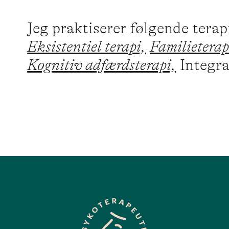
Jeg praktiserer følgende tera
Eksistentiel terapi,
Familieterap
Kognitiv adfærdsterapi,
Integra