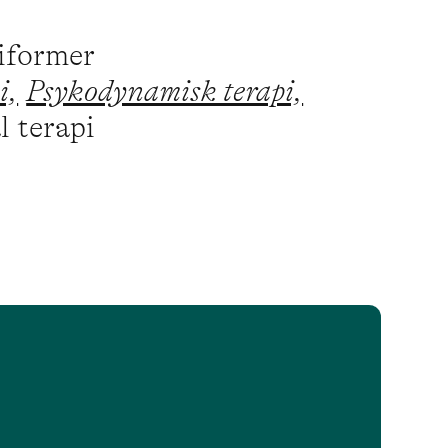
piformer
i,
Psykodynamisk terapi,
l terapi