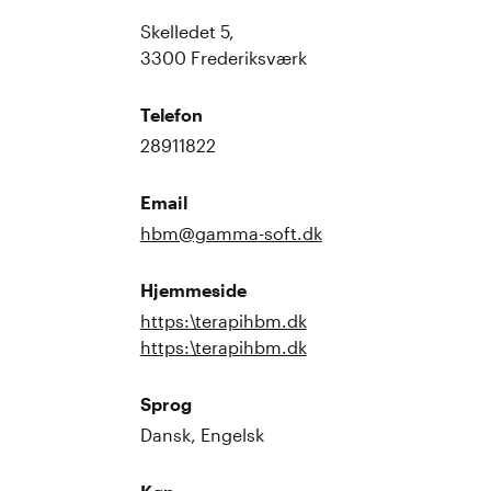
Skelledet 5,
3300 Frederiksværk
Telefon
28911822
Email
hbm@gamma-soft.dk
Hjemmeside
https:\terapihbm.dk
https:\terapihbm.dk
Sprog
Dansk, Engelsk