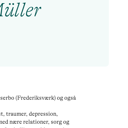
üller
sserbo (Frederiksværk) og også 
med nære relationer, sorg og 