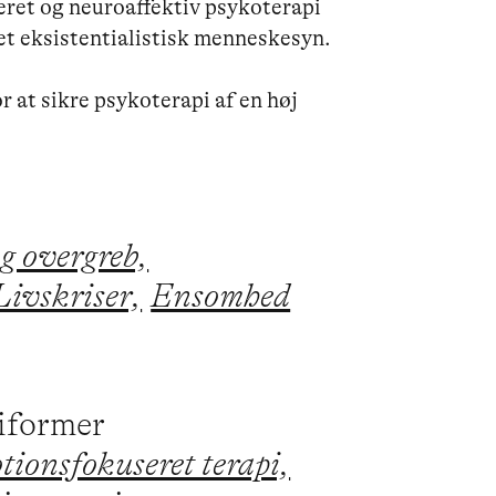
eret og neuroaffektiv psykoterapi 
t eksistentialistisk menneskesyn.

r at sikre psykoterapi af en høj 
g overgreb,
Livskriser,
Ensomhed
piformer
ionsfokuseret terapi,