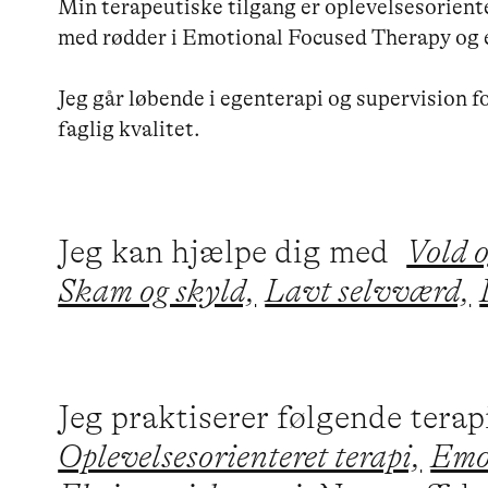
Min terapeutiske tilgang er oplevelsesorient
med rødder i Emotional Focused Therapy og e
Jeg går løbende i egenterapi og supervision fo
faglig kvalitet.
Jeg kan hjælpe dig med
Vold o
Skam og skyld,
Lavt selvværd,
Jeg praktiserer følgende tera
Oplevelsesorienteret terapi,
Emot