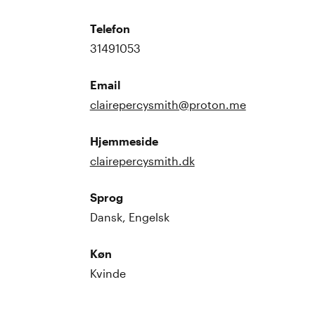
Telefon
31491053
Email
clairepercysmith@proton.me
Hjemmeside
clairepercysmith.dk
Sprog
Dansk, Engelsk
Køn
Kvinde