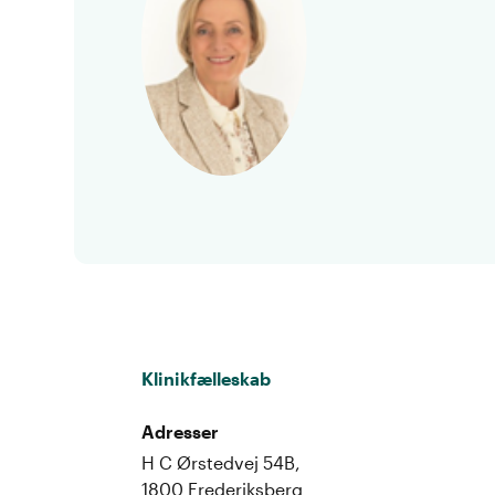
Klinikfælleskab
Adresser
H C Ørstedvej 54B,
1800 Frederiksberg