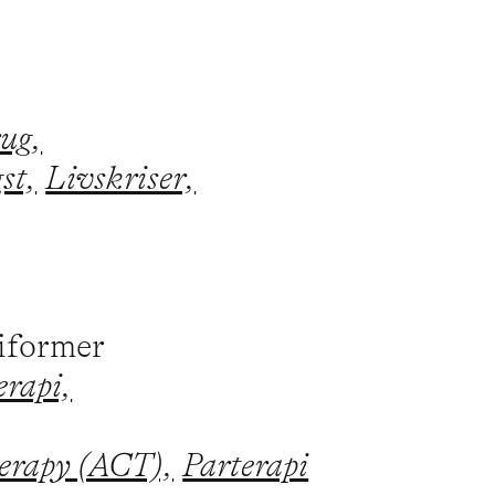
ug,
st,
Livskriser,
piformer
erapi,
erapy (ACT),
Parterapi