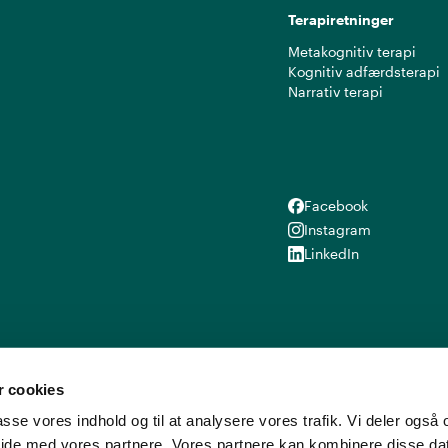
Terapiretninger
Metakognitiv terapi
Kognitiv adfærdsterapi
Narrativ terapi
Facebook
Facebook
Instagram
Instagram
LinkedIn
LinkedIn
 cookies
lpasse vores indhold og til at analysere vores trafik. Vi deler ogs
ide med vores partnere. Vores partnere kan kombinere disse d