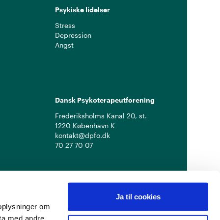
Psykiske lidelser
Stress
Depression
Angst
Dansk Psykoterapeutforening
Frederiksholms Kanal 20, st.
1220 København K
kontakt@dpfo.dk
70 27 70 07
Ja til cookies
å oplysninger om
ata med andre