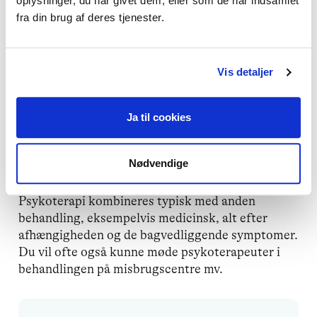
oplysninger, du har givet dem, eller som de har indsamlet
rådighed, både for dig som
misbruger
og for
fra din brug af deres tjenester.
pårørende
.
Vis detaljer
Sådan kan psykoterapi hjælpe
Psykoterapi er en vigtig del af behandlingen af
Ja til cookies
misbrug, fordi terapeuten kan hjælpe med at
undersøge årsagerne til misbruget. Især hvis
Nødvendige
misbruget skyldes en anden psykisk sygdom, er
det vigtigt at komme i behandling for det.
Psykoterapi kombineres typisk med anden
behandling, eksempelvis medicinsk, alt efter
afhængigheden og de bagvedliggende symptomer.
Du vil ofte også kunne møde psykoterapeuter i
behandlingen på misbrugscentre mv.