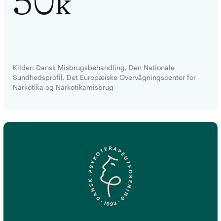
50
k
Kilder:
Dansk Misbrugsbehandling
,
Den Nationale
Sundhedsprofil
,
Det Europæiske Overvågningscenter for
Narkotika og Narkotikamisbrug