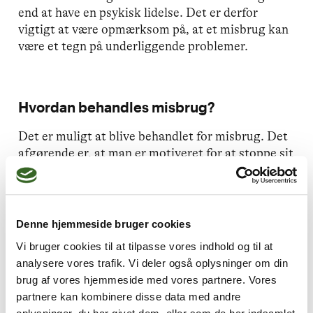
end at have en psykisk lidelse. Det er derfor
vigtigt at være opmærksom på, at et misbrug kan
være et tegn på underliggende problemer.
Hvordan behandles misbrug?
Det er muligt at blive behandlet for misbrug. Det
afgørende er, at man er motiveret for at stoppe sit
misbrug. Derefter er der flere muligheder for
behandling. Man kan få medicinsk behandling
samt terapi og rådgivning. I svære tilfælde kan
det også være nødvendigt med en indlæggelse
Denne hjemmeside bruger cookies
eller et ophold på et behandlingshjem.
Vi bruger cookies til at tilpasse vores indhold og til at
analysere vores trafik. Vi deler også oplysninger om din
Er du i tvivl om, hvilken behandlingsmulighed der
brug af vores hjemmeside med vores partnere. Vores
ville være god for dig, kan du altid søge egen
partnere kan kombinere disse data med andre
læge. Der er også flere rådgivningsmuligheder til