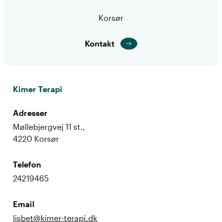
Korsør
Kontakt
Kimer Terapi
Adresser
Møllebjergvej 11 st.,
4220 Korsør
Telefon
24219465
Email
lisbet@kimer-terapi.dk