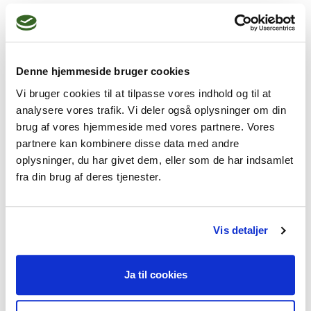
musik og kropsterapi samt leg, når der er 
tale om familieterapi.

Du/I er velkomne til at kontakte mig på 
telefon 24219465 eller mail lisbet@kimer-
Denne hjemmeside bruger cookies
terapi.dk, så vender jeg tilbage.
Vi bruger cookies til at tilpasse vores indhold og til at
analysere vores trafik. Vi deler også oplysninger om din
brug af vores hjemmeside med vores partnere. Vores
partnere kan kombinere disse data med andre
oplysninger, du har givet dem, eller som de har indsamlet
Jeg kan hjælpe dig med
fra din brug af deres tjenester.
Livskriser,
Familieproblemer,
Parforhold,
Sorg,
Misbrug
Vis detaljer
Ja til cookies
Jeg praktiserer følgende