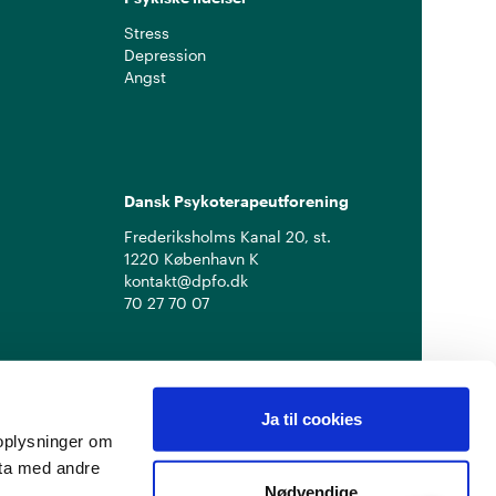
Stress
Depression
Angst
Dansk Psykoterapeutforening
Frederiksholms Kanal 20, st.
1220 København K
kontakt@dpfo.dk
70 27 70 07
Ja til cookies
å oplysninger om
ata med andre
Nødvendige