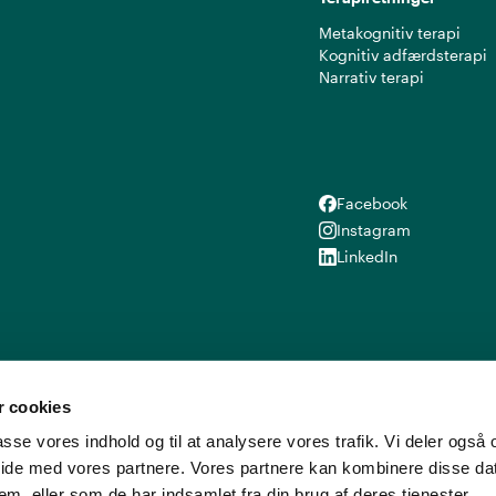
Metakognitiv terapi
Kognitiv adfærdsterapi
Narrativ terapi
Facebook
Facebook
Instagram
Instagram
LinkedIn
LinkedIn
 cookies
lpasse vores indhold og til at analysere vores trafik. Vi deler ogs
ide med vores partnere. Vores partnere kan kombinere disse d
em, eller som de har indsamlet fra din brug af deres tjenester.