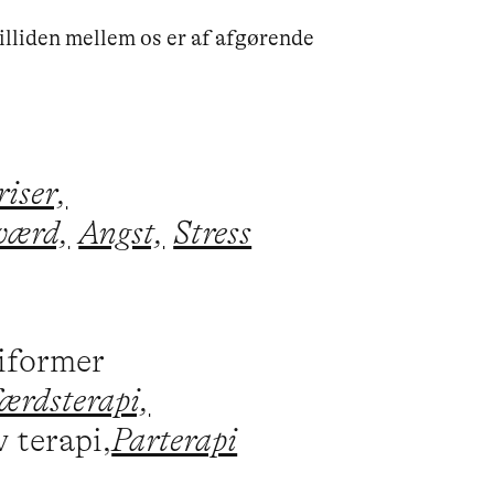
tilliden mellem os er af afgørende 
iser,
værd,
Angst,
Stress
piformer
ærdsterapi,
 terapi,
Parterapi