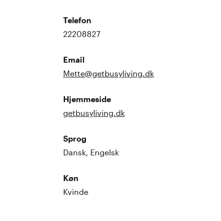
Telefon
22208827
Email
Mette@getbusyliving.dk
Hjemmeside
getbusyliving.dk
Sprog
Dansk, Engelsk
Køn
Kvinde