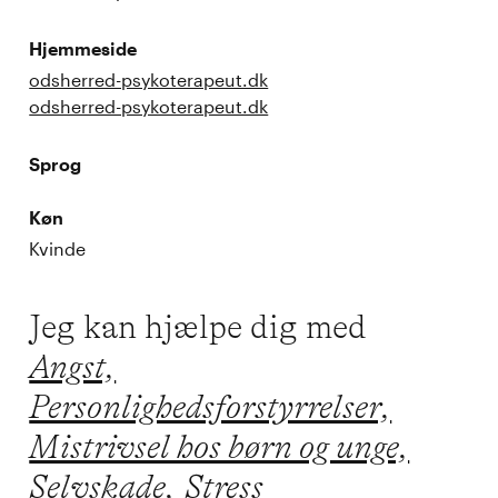
Hjemmeside
odsherred-psykoterapeut.dk
odsherred-psykoterapeut.dk
Sprog
Køn
Kvinde
Jeg kan hjælpe dig med
Angst,
Personlighedsforstyrrelser,
Mistrivsel hos børn og unge,
Selvskade,
Stress