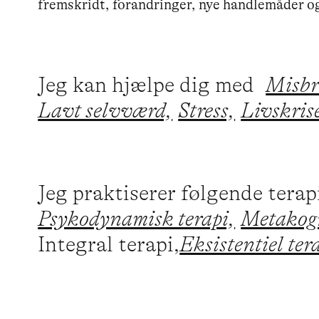
fremskridt, forandringer, nye handlemåder o
Jeg kan hjælpe dig med
Misbr
Lavt selvværd,
Stress,
Livskris
Jeg praktiserer følgende tera
Psykodynamisk terapi,
Metakogn
Integral terapi,
Eksistentiel ter