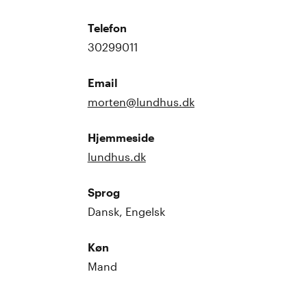
Telefon
30299011
Email
morten@lundhus.dk
Hjemmeside
lundhus.dk
Sprog
Dansk, Engelsk
Køn
Mand