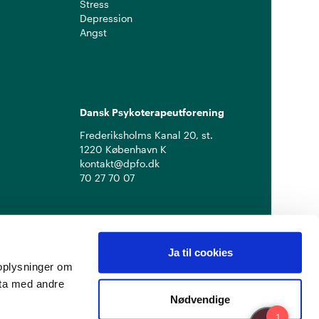
Stress
Depression
Angst
Dansk Psykoterapeutforening
Frederiksholms Kanal 20, st.
1220 København K
kontakt@dpfo.dk
70 27 70 07
Ja til cookies
å oplysninger om
ata med andre
Nødvendige
Privatlivspolitik
Cookiepolitik