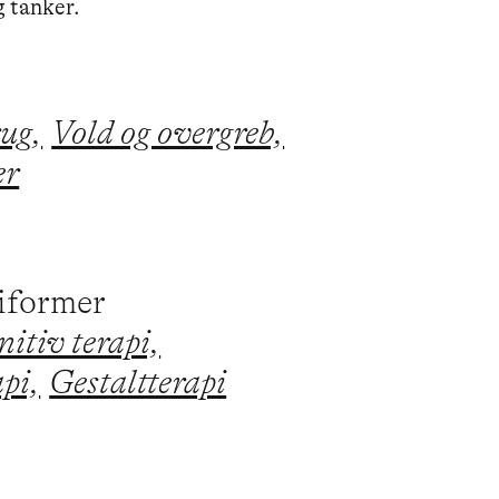
g tanker.
ug,
Vold og overgreb,
er
piformer
itiv terapi,
api,
Gestaltterapi