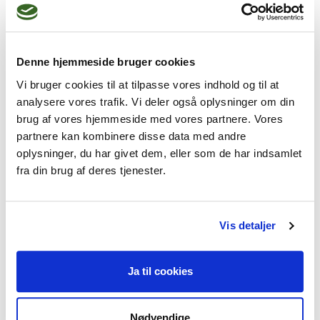
hjælpe dig. Jeg er god til at lytte og til at 
stille spørgsmål. Og så giver jeg dig et 
modspil, du ikke kan få af venner og familie. 
Denne hjemmeside bruger cookies
Lyder dette som noget for dig, er du 
Vi bruger cookies til at tilpasse vores indhold og til at
velkommen til at kontakte mig.
analysere vores trafik. Vi deler også oplysninger om din
brug af vores hjemmeside med vores partnere. Vores
partnere kan kombinere disse data med andre
oplysninger, du har givet dem, eller som de har indsamlet
Jeg kan hjælpe dig med
fra din brug af deres tjenester.
Livskriser,
Parforhold,
Sorg,
Familieproblemer,
Vis detaljer
Lavt selvværd
Ja til cookies
Nødvendige