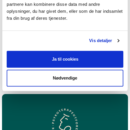
partnere kan kombinere disse data med andre
Jeg praktiserer følgende
oplysninger, du har givet dem, eller som de har indsamlet
fra din brug af deres tjenester.
terapiformer
Integral terapi,
Kropsterapi,
Vis detaljer
Psykodynamisk terapi,
Eksistentiel terapi,
Ja til cookies
Narrativ terapi
Nødvendige