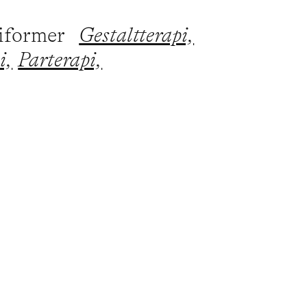
piformer
Gestaltterapi,
i,
Parterapi,