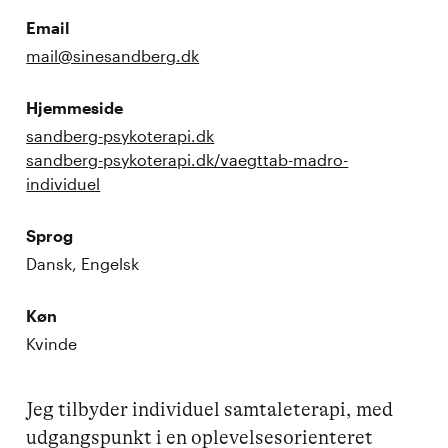
Email
mail@sinesandberg.dk
Hjemmeside
sandberg-psykoterapi.dk
sandberg-psykoterapi.dk/vaegttab-madro-
individuel
Sprog
Dansk, Engelsk
Køn
Kvinde
Jeg tilbyder individuel samtaleterapi, med 
udgangspunkt i en oplevelsesorienteret 