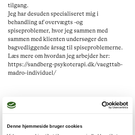
tilgang.

Jeg har desuden specialiseret mig i 
behandling af overvægts -og 
spiseproblemer, hvor jeg sammen med 
sammen med klienten undersøger den 
bagvedliggende årsag til spiseproblemerne. 

Læs mere om hvordan jeg arbejder her:

https://sandberg-psykoterapi.dk/vaegttab-
Jeg kan hjælpe dig med
Spiseforstyrrelser,
Familieproblemer,
Stress,
Denne hjemmeside bruger cookies