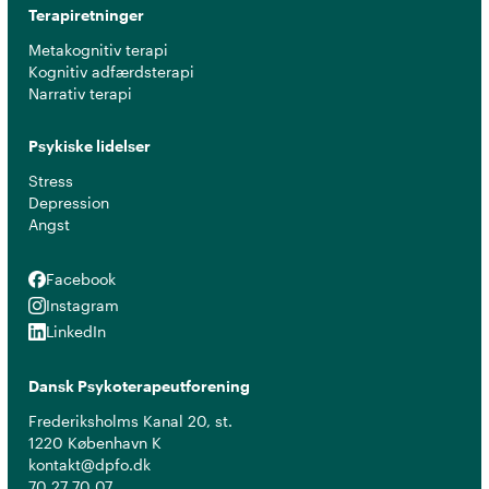
Terapiretninger
Metakognitiv terapi
Kognitiv adfærdsterapi
Narrativ terapi
Psykiske lidelser
Stress
Depression
Angst
Facebook
Facebook
Instagram
Instagram
LinkedIn
LinkedIn
Dansk Psykoterapeutforening
Frederiksholms Kanal 20, st.
1220 København K
kontakt@dpfo.dk
70 27 70 07