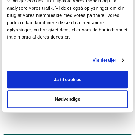
Vi bruger cookies til at tilpasse vores indhold og til at
Livskriser,
analysere vores trafik. Vi deler også oplysninger om din
Karriere- og livsvalg
brug af vores hjemmeside med vores partnere. Vores
partnere kan kombinere disse data med andre
oplysninger, du har givet dem, eller som de har indsamlet
fra din brug af deres tjenester.
Jeg praktiserer følgende
terapiformer
Vis detaljer
Oplevelsesorienteret terapi,
Ja til cookies
Psykodynamisk terapi,
Eksistentiel terapi,
Nødvendige
Integrativ psykoterapi